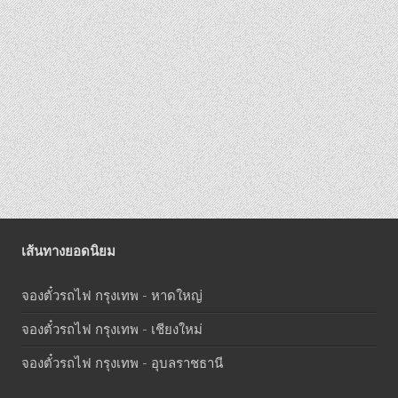
เส้นทางยอดนิยม
จองตั๋วรถไฟ กรุงเทพ - หาดใหญ่
จองตั๋วรถไฟ กรุงเทพ - เชียงใหม่
จองตั๋วรถไฟ กรุงเทพ - อุบลราชธานี