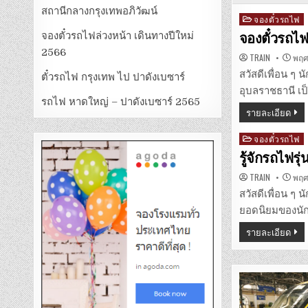
สถานีกลางกรุงเทพอภิวัฒน์
Posted
จองตั๋วรถไฟ
in
จองตั๋วรถไฟล่วงหน้า เดินทางปีใหม่
จองตั๋วรถไ
2566
TRAIN
พฤศจ
สวัสดีเพื่อน ๆ
ตั๋วรถไฟ กรุงเทพ ไป ปาดังเบซาร์
อุบลราชธานี เป
รถไฟ หาดใหญ่ – ปาดังเบซาร์ 2565
รายละเอียด
Posted
จองตั๋วรถไฟ
in
รู้จักรถไฟร
TRAIN
พฤศจ
สวัสดีเพื่อน ๆ 
ยอดนิยมของนัก
รายละเอียด