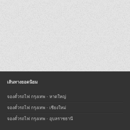
เส้นทางยอดนิยม
จองตั๋วรถไฟ กรุงเทพ - หาดใหญ่
จองตั๋วรถไฟ กรุงเทพ - เชียงใหม่
จองตั๋วรถไฟ กรุงเทพ - อุบลราชธานี