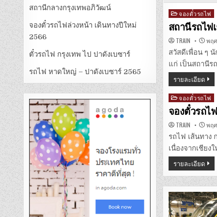
สถานีกลางกรุงเทพอภิวัฒน์
Posted
จองตั๋วรถไฟ
in
จองตั๋วรถไฟล่วงหน้า เดินทางปีใหม่
สถานีรถไฟเ
2566
TRAIN
พฤศจ
สวัสดีเพื่อน ๆ 
ตั๋วรถไฟ กรุงเทพ ไป ปาดังเบซาร์
แก่ เป็นสถานี
รถไฟ หาดใหญ่ – ปาดังเบซาร์ 2565
รายละเอียด
Posted
จองตั๋วรถไฟ
in
จองตั๋วรถไฟ
TRAIN
พฤศจ
รถไฟ เส้นทาง ก
เนื่องจากเชียงใ
รายละเอียด