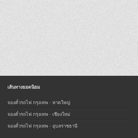
เส้นทางยอดนิยม
จองตั๋วรถไฟ กรุงเทพ - หาดใหญ่
จองตั๋วรถไฟ กรุงเทพ - เชียงใหม่
จองตั๋วรถไฟ กรุงเทพ - อุบลราชธานี