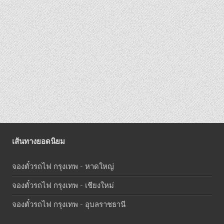
เส้นทางยอดนิยม
จองตั๋วรถไฟ กรุงเทพ - หาดใหญ่
จองตั๋วรถไฟ กรุงเทพ - เชียงใหม่
จองตั๋วรถไฟ กรุงเทพ - อุบลราชธานี