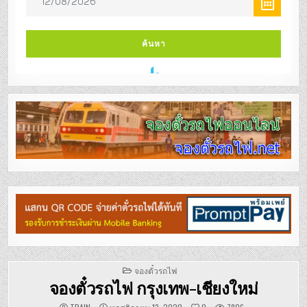
POSTED
จองตั๋วรถไฟ
IN
จองตั๋วรถไฟ กรุงเทพ-เชียงใหม่